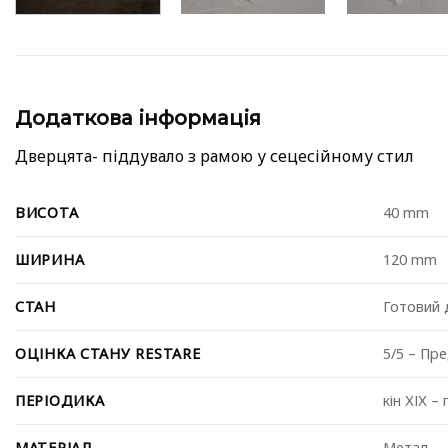
Додаткова інформація
Дверцята- піддувало з рамою у сецесійному стил
ВИСОТА
40 mm
ШИРИНА
120 mm
СТАН
Готовий 
ОЦІНКА СТАНУ RESTARE
5/5 – Пр
ПЕРІОДИКА
⁠кін ХІХ –
МАТЕРІАЛ
Метал