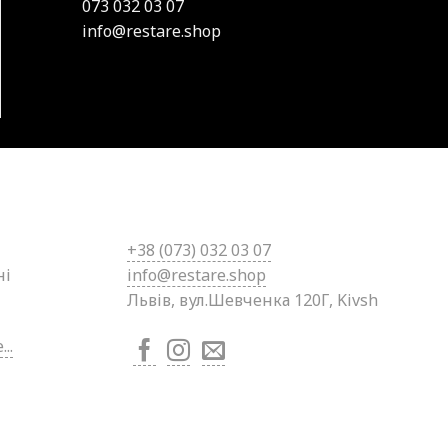
073 032 03 07
info@restare.shop
+38 (0
73) 032 03 07
ні
info@restare.shop
Львів, вул.Шевченка 120Г, Kivsh
..