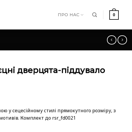
ПРО НАС
0
єцні дверцята-піддувало
ою у сецесійному стилі прямокутного розміру, з
отивів. Комплект до rsr_fd0021