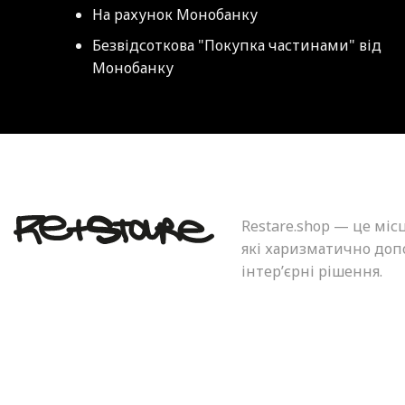
На рахунок Монобанку
Безвідсоткова "Покупка частинами" від
Монобанку
Restare.shop — це міс
які харизматично допо
інтер’єрні рішення.