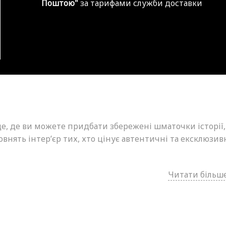
Поштою"
за тарифами служби доставки
це, де ви можете придбати збережені шматочки історії,
внять інтер’єр тих, хто цінує автентичні та ексклюзив
Читати більше.