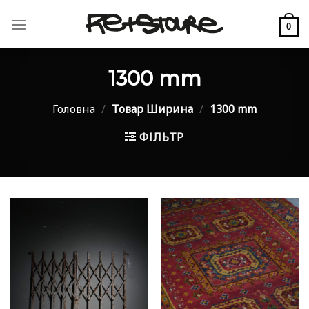
Skip
to
0
content
1300 mm
Головна
/
Товар Ширина
/
1300 mm
ФІЛЬТР