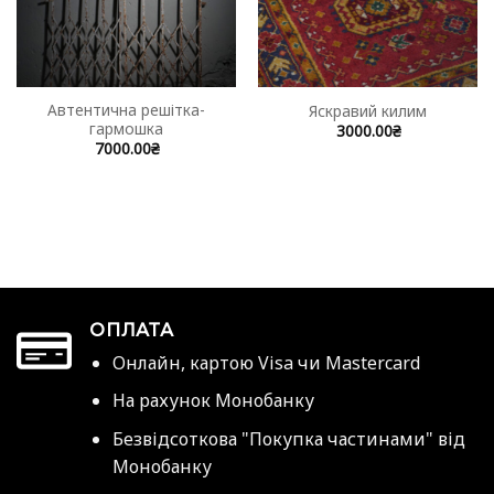
Автентична решітка-
Яскравий килим
гармошка
3000.00
₴
7000.00
₴
ОПЛАТА
Онлайн, картою Visa чи Mastercard
На рахунок Монобанку
Безвідсоткова "Покупка частинами" від
Монобанку