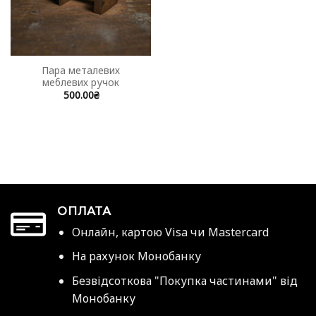
Пара металевих
меблевих ручок
500.00
₴
ОПЛАТА
Онлайн, картою Visa чи Mastercard
На рахунок Монобанку
Безвідсоткова "Покупка частинами" від
Монобанку