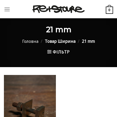
Skip
to
0
content
21 mm
Головна
/
Товар Ширина
/
21 mm
ФІЛЬТР