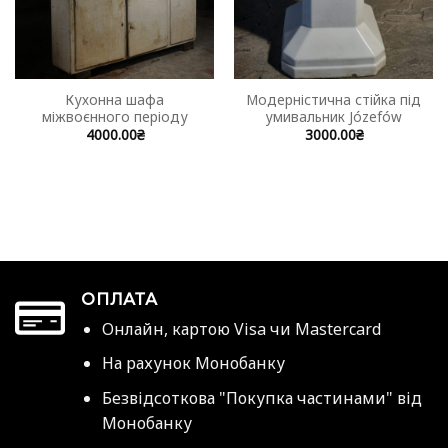
Кухонна шафа
Модерністична стійка під
міжвоєнного періоду
умивальник Józefów
4000.00
₴
3000.00
₴
ОПЛАТА
Онлайн, картою Visa чи Mastercard
На рахунок Монобанку
Безвідсоткова "Покупка частинами" від
Монобанку