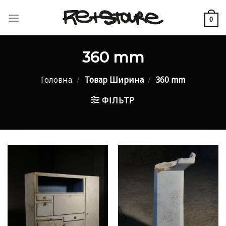
Skip
to
0
content
360 mm
Головна
/
Товар Ширина
/
360 mm
ФІЛЬТР