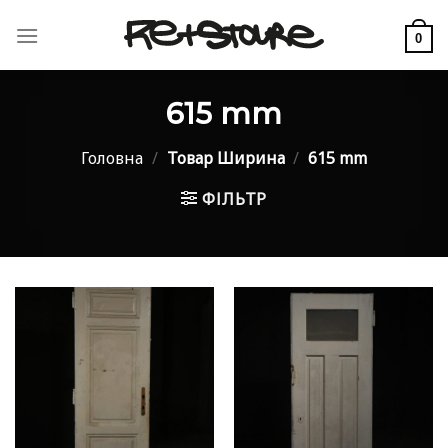
Skip
to
0
content
615 mm
Головна
/
Товар Ширина
/
615 mm
ФІЛЬТР