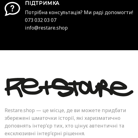
ПІДТРИМКА
Потрібна консультація? Ми раді допомогти!
073 032 03 07
info@restare.shop
Restare.shop — це місце, де ви можете придбати
збережені шматочки історії, які харизматично
доповнять інтер’єр тих, хто цінує автентичні та
ексклюзивні інтер’єрні рішення.