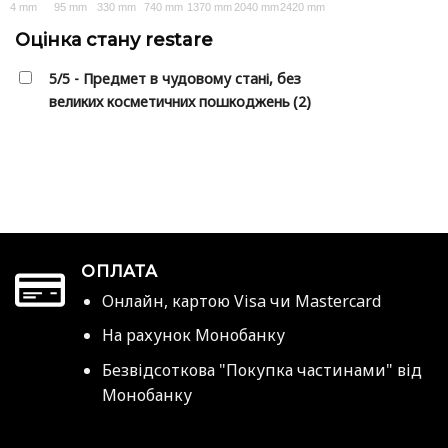
4 mm
95 mm
330 mm
740 mm
1370 mm
2040 mm
2420 mm
Оцінка стану restare
5/5 - Предмет в чудовому стані, без
великих косметичних пошкоджень
(2)
ОПЛАТА
Онлайн, картою Visa чи Mastercard
На рахунок Монобанку
Безвідсоткова "Покупка частинами" від
Монобанку