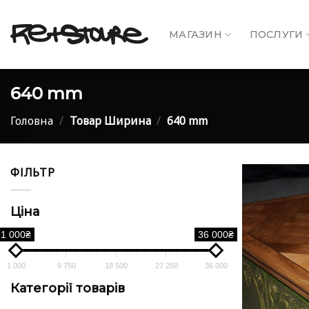
Skip
to
МАГАЗИН
ПОСЛУГИ
content
640 mm
Головна
/
Товар Ширина
/
640 mm
ФІЛЬТР
Ціна
1 000₴
36 000₴
1 000
9 750
18 500
27 250
36 000
Категорії товарів