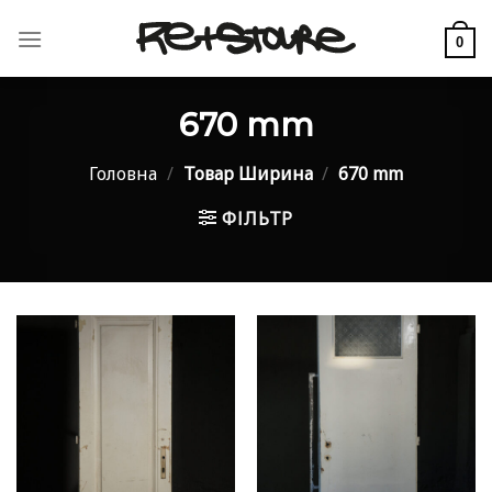
Skip
to
0
content
670 mm
Головна
/
Товар Ширина
/
670 mm
ФІЛЬТР