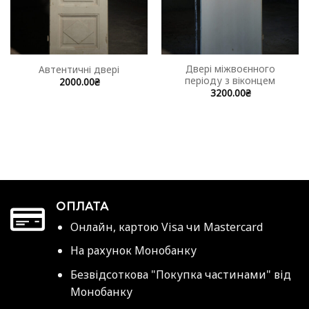
Двері міжвоєнного
Автентичні двері
періоду з віконцем
2000.00
₴
3200.00
₴
ОПЛАТА
Онлайн, картою Visa чи Mastercard
На рахунок Монобанку
Безвідсоткова "Покупка частинами" від
Монобанку