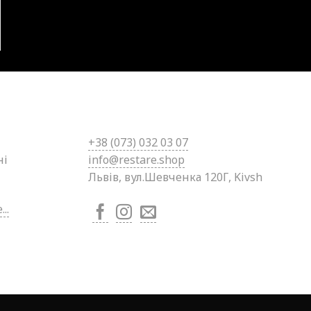
+38 (0
73) 032 03 07
ні
info@restare.shop
Львів, вул.Шевченка 120Г, Kivsh
..