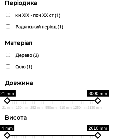
Періодика
⁠кін ХІХ - поч ХХ ст
(1)
Радянський період
(1)
Матеріал
Дерево
(2)
Скло
(1)
Довжина
21 mm
3000 mm
21 mm
130 mm
282 mm
550mm
910 mm
1250 mm
2130 mm
Висота
4 mm
2610 mm