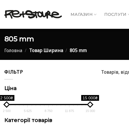
Skip
to
МАГАЗИН
ПОСЛУГИ
content
805 mm
Головна
/
Товар Ширина
/
805 mm
ФІЛЬТР
Товарів, ві
Ціна
2 500₴
15 000₴
2 500
5 625
8 750
11 875
15 000
Категорії товарів