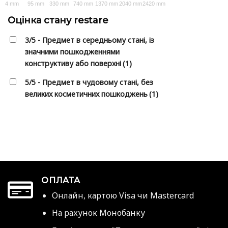
4 mm
95 mm
330 mm
740 mm
1370 mm
2040 mm
2420 mm
Оцінка стану restare
3/5 - Предмет в середньому стані, із
значними пошкодженнями
конструктиву або поверхні
(1)
5/5 - Предмет в чудовому стані, без
великих косметичних пошкоджень
(1)
ОПЛАТА
Онлайн, картою Visa чи Mastercard
На рахунок Монобанку