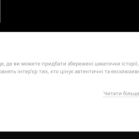
це, де ви можете придбати збережені шматочки історії,
внять інтер’єр тих, хто цінує автентичні та ексклюзив
Читати більше.