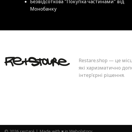
Безвідсоткова "Покупка частинами" від
Монобанку
Restare.shop — це міс
які харизматично допо
інтер’єрні рішення.
©
2026
restaré
|
Made with ♥ in
Webolatory