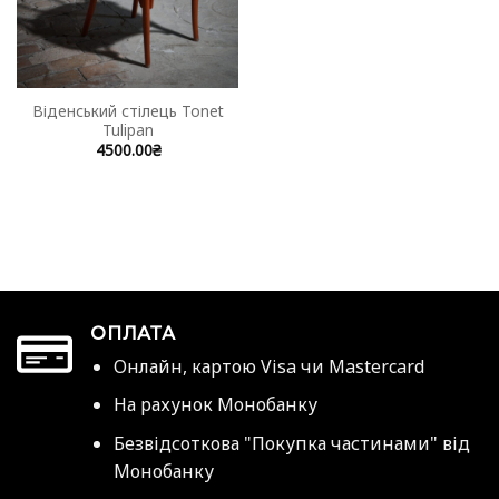
Віденський стілець Tonet
Tulipan
4500.00
₴
ОПЛАТА
Онлайн, картою Visa чи Mastercard
На рахунок Монобанку
Безвідсоткова "Покупка частинами" від
Монобанку