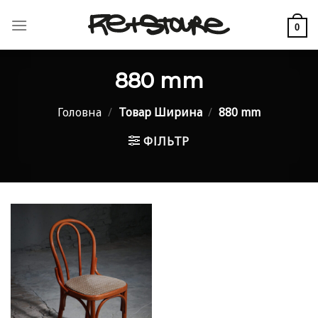
Skip
to
0
content
880 mm
Головна
/
Товар Ширина
/
880 mm
ФІЛЬТР