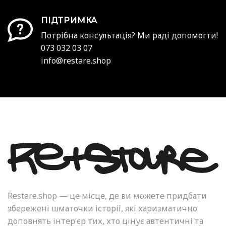
ПІДТРИМКА
Потрібна консультація? Ми раді допомогти!
073 032 03 07
info@restare.shop
Restare.shop — це місце, де ви можете придбати
збережені шматочки історії, які харизматично
доповнять інтер’єр тих, хто цінує автентичні та