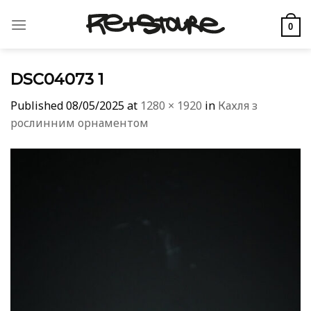
Skip
to
0
content
DSC04073 1
Published
08/05/2025
at
1280 × 1920
in
Кахля з
рослинним орнаментом