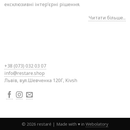
ексклюзивні інтер’єрні рішення.
Читати більше...
+38 (0
73) 032 03 07
info@restare.shop
Львів, вул.Шевченка 120Г, Kivsh
©
2026
restaré
|
Made with ♥ in
Webolatory