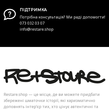
ПІДТРИМКА
Потрібна консультація? Ми раді допомогти!
073 032 03 07
info@restare.shop
Restare.shop — це місце, де ви можете придбати
збережені шматочки історії, які харизматично
доповнять інтер’єр тих, хто цінує автентичні та