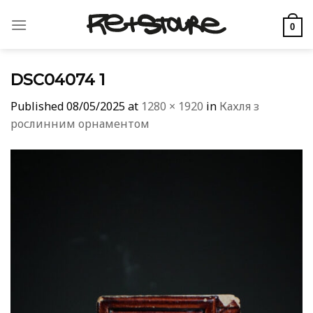
Skip
to
0
content
DSC04074 1
Published
08/05/2025
at
1280 × 1920
in
Кахля з
рослинним орнаментом