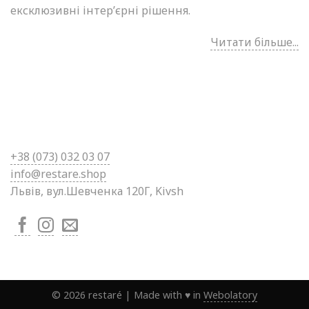
ексклюзивні інтер’єрні рішення.
Читати більше...
+38 (0
73) 032 03 07
info@restare.shop
Львів, вул.Шевченка 120Г, Kivsh
©
2026
restaré
|
Made with ♥ in
Webolatory