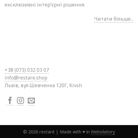
ексклюзивні інтер’єрні рішення.
Читати більше...
+38 (0
73) 032 03 07
info@restare.shop
Львів, вул.Шевченка 120Г, Kivsh
©
2026
restaré
|
Made with ♥ in
Webolatory