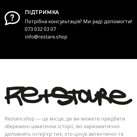
ПІДТРИМКА
Потрібна консультація? Ми раді допомогти!
073 032 03 07
info@restare.shop
Restare.shop — це місце, де ви можете придбати
збережені шматочки історії, які харизматично
доповнять інтер’єр тих, хто цінує автентичні та