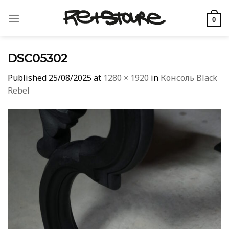
Skip
to
0
content
DSC05302
Published
25/08/2025
at
1280 × 1920
in
Консоль Black
Rebel