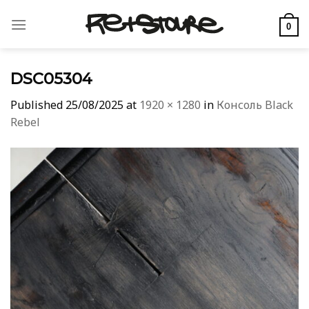
Skip
to
0
content
DSC05304
Published
25/08/2025
at
1920 × 1280
in
Консоль Black
Rebel