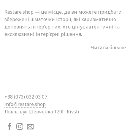
Restare.shop — це місце, де ви можете придбати
збережені шматочки історії, які харизматично
доповнять інтер’єр тих, хто цінує автентичні та
ексклюзивні інтер’єрні рішення.
Читати більше...
+38 (0
73) 032 03 07
info@restare.shop
Львів, вул.Шевченка 120Г, Kivsh