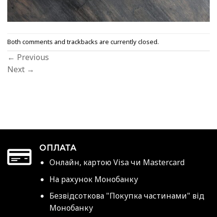
Both comments and trackbacks are currently closed.
←
Previous
Next
→
ОПЛАТА
Онлайн, картою Visa чи Mastercard
На рахунок Монобанку
Безвідсоткова "Покупка частинами" від
Монобанку