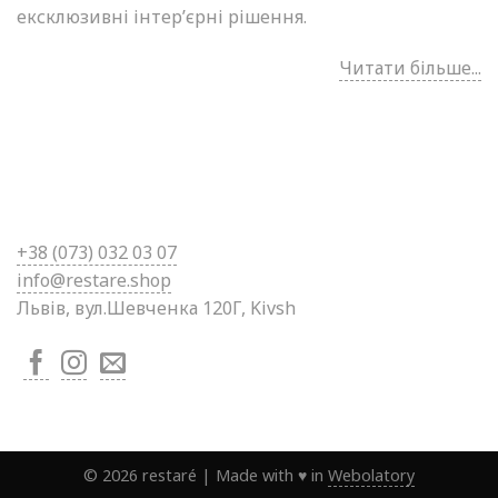
ексклюзивні інтер’єрні рішення.
Читати більше...
+38 (0
73) 032 03 07
info@restare.shop
Львів, вул.Шевченка 120Г, Kivsh
©
2026
restaré
|
Made with ♥ in
Webolatory