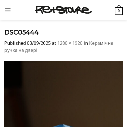
Skip
to
0
content
DSC05444
Published
03/09/2025
at
1280 × 1920
in
Керамічна
ручка на двері