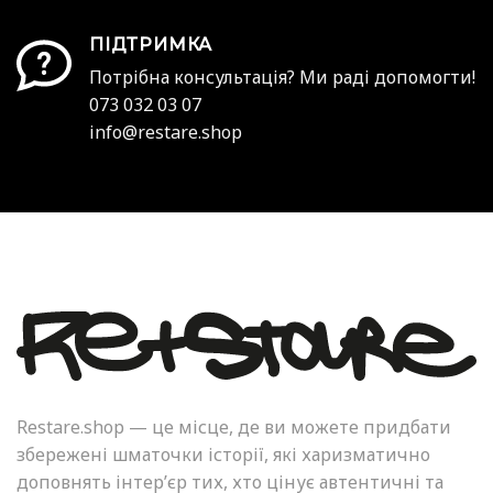
ПІДТРИМКА
Потрібна консультація? Ми раді допомогти!
073 032 03 07
info@restare.shop
Restare.shop — це місце, де ви можете придбати
збережені шматочки історії, які харизматично
доповнять інтер’єр тих, хто цінує автентичні та