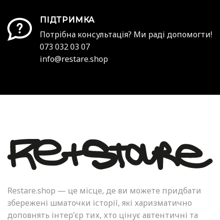
ПІДТРИМКА
Потрібна консультація? Ми раді допомогти!
073 032 03 07
info@restare.shop
Restare.shop — це місце, де ви можете придбати
збережені шматочки історії, які харизматично
доповнять інтер’єр тих, хто цінує автентичні та