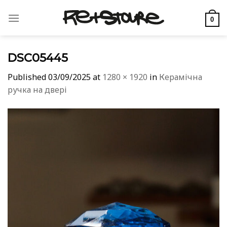
Skip
to
0
content
DSC05445
Published
03/09/2025
at
1280 × 1920
in
Керамічна
ручка на двері