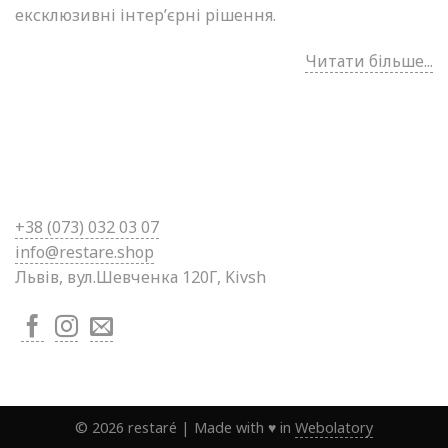
ексклюзивні інтер’єрні рішення.
Читати більше...
+38 (0
73) 032 03 07
info@restare.shop
Львів, вул.Шевченка 120Г, Kivsh
©
2026
restaré
|
Made with ♥ in
Webolatory