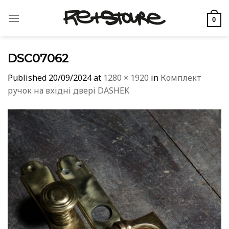
Skip
to
0
content
DSC07062
Published
20/09/2024
at
1280 × 1920
in
Комплект
ручок на вхідні двері DASHEK