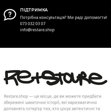
ПІДТРИМКА
Потрібна консультація? Ми раді допомогти!
073 032 03 07
info@restare.shop
Restare.shop — це місце, де ви можете придбати
збережені шматочки історії, які харизматично
доповнять інтер’єр тих, хто цінує автентичні та