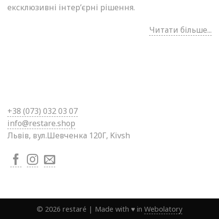
ексклюзивні інтер’єрні рішення.
Читати більше...
+38 (0
73) 032 03 07
info@restare.shop
Львів, вул.Шевченка 120Г, Kivsh
©
2026
restaré
|
Made with ♥ in
Webolatory