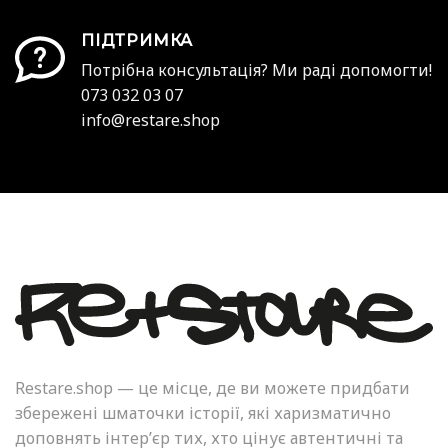
ПІДТРИМКА
Потрібна консультація? Ми раді допомогти!
073 032 03 07
info@restare.shop
Restare.shop — це місце, де ви можете придбати
збережені шматочки історії, які харизматично
доповнять інтер’єр тих, хто цінує автентичні та