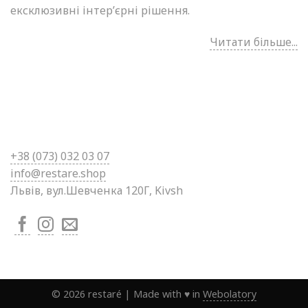
ексклюзивні інтер’єрні рішення.
Читати більше...
+38 (0
73) 032 03 07
info@restare.shop
Львів, вул.Шевченка 120Г, Kivsh
©
2026
restaré
|
Made with ♥ in
Webolatory