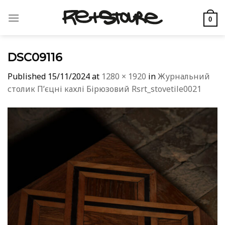
Skip
to
0
content
DSC09116
Published
15/11/2024
at
1280 × 1920
in
Журнальний
столик Пʼєцні кахлі Бірюзовий Rsrt_stovetile0021