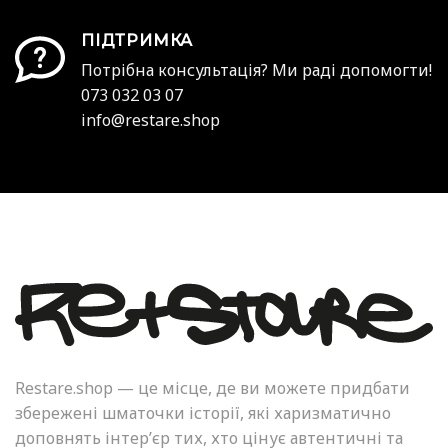
ПІДТРИМКА
Потрібна консультація? Ми раді допомогти!
073 032 03 07
info@restare.shop
Restare.shop — це місце, де ви можете придбати
збережені шматочки історії, які харизматично
доповнять інтер’єр тих, хто цінує автентичні та