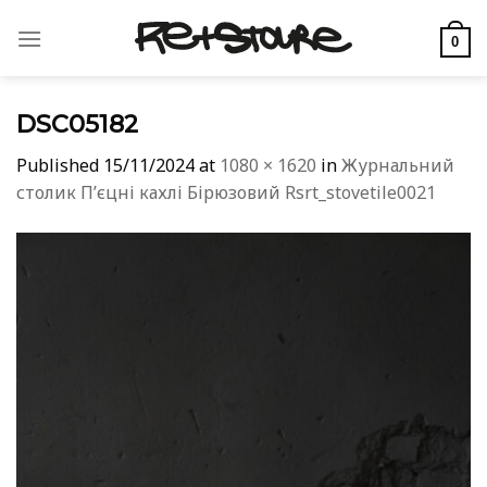
Skip
to
0
content
DSC05182
Published
15/11/2024
at
1080 × 1620
in
Журнальний
столик Пʼєцні кахлі Бірюзовий Rsrt_stovetile0021