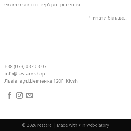
ексклюзивні інтер’єрні рішення.
Читати більше...
+38 (0
73) 032 03 07
info@restare.shop
Львів, вул.Шевченка 120Г, Kivsh
©
2026
restaré
|
Made with ♥ in
Webolatory