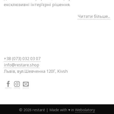
ексклюзивні інтер’єрні рішення.
Читати більше...
+38 (0
73) 032 03 07
info@restare.shop
Львів, вул.Шевченка 120Г, Kivsh
©
2026
restaré
|
Made with ♥ in
Webolatory