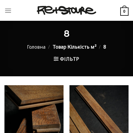
Skip
to
0
content
8
Головна
/
Товар Кількість м²
/
8
ФІЛЬТР