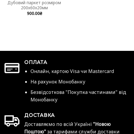
Дубовий паркет розміром
200х60х20мм
900.00
₴
ОПЛАТА
Онлайн, картою Visa чи Mastercard
На рахунок Монобанку
Безвідсоткова "Покупка частинами" від
Монобанку
ДОСТАВКА
Доставляємо по всій Україні
"Новою
Поштою"
за тарифами служби доставки