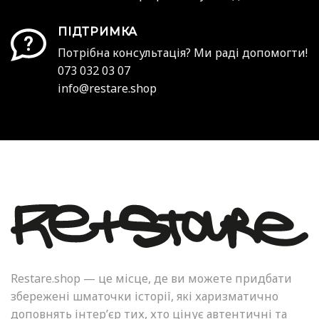
ПІДТРИМКА
Потрібна консультація? Ми раді допомогти!
073 032 03 07
info@restare.shop
Restare.shop — це місце, де ви можете придбати
збережені шматочки історії, які харизматично
доповнять інтер’єр тих, хто цінує автентичні та