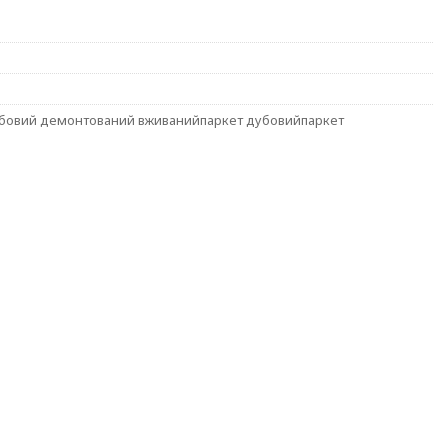
убовий демонтований вживанийпаркет дубовийпаркет