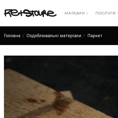
Skip
to
МАГАЗИН
ПОСЛУГИ
content
Головна
/
Оздоблювальні матеріали
/
Паркет