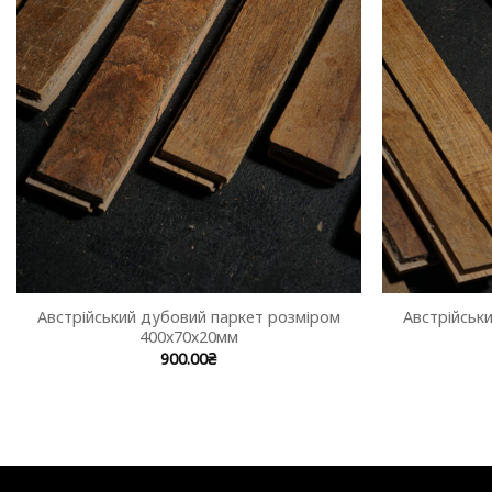
Австрійський дубовий паркет розміром
Австрійськ
400х70х20мм
900.00
₴