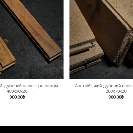
ий дубовий паркет розміром
Австрійський дубовий парк
400х60х20
200х70х20
900.00
₴
900.00
₴