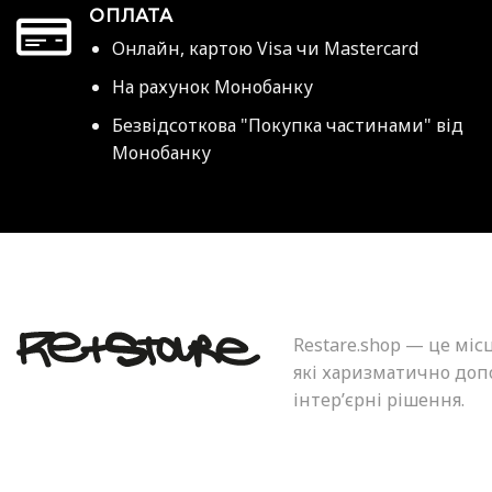
ОПЛАТА
Онлайн, картою Visa чи Mastercard
На рахунок Монобанку
Безвідсоткова "Покупка частинами" від
Монобанку
Restare.shop — це міс
які харизматично допо
інтер’єрні рішення.