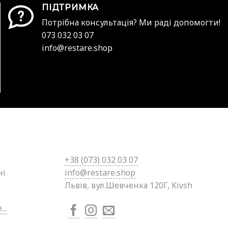
ПІДТРИМКА
Потрібна консультація? Ми раді допомогти!
073 032 03 07
info@restare.shop
+38 (0
73) 032 03 07
ні
info@restare.shop
Львів, вул.Шевченка 120Г, Kivsh
..