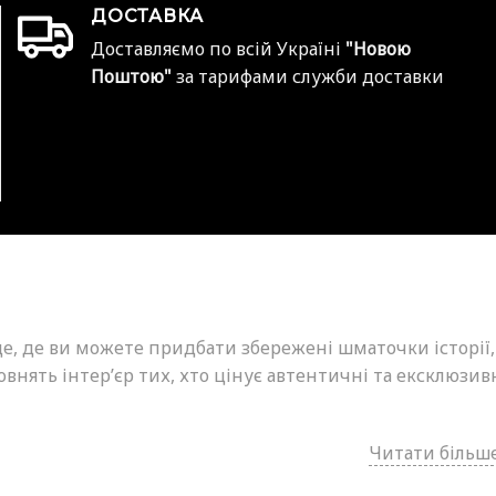
ДОСТАВКА
Доставляємо по всій Україні
"Новою
Поштою"
за тарифами служби доставки
це, де ви можете придбати збережені шматочки історії,
внять інтер’єр тих, хто цінує автентичні та ексклюзив
Читати більше.