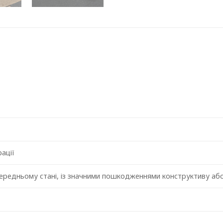
ації
середньому стані, із значними пошкодженнями конструктиву або
т