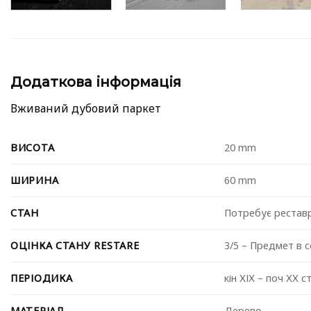
Додаткова інформація
Вживаний дубовий паркет
ВИСОТА
20 mm
ШИРИНА
60 mm
СТАН
Потребує реставр
ОЦІНКА СТАНУ RESTARE
3/5 – Предмет в 
ПЕРІОДИКА
⁠кін ХІХ – поч ХХ с
МАТЕРІАЛ
Дерево