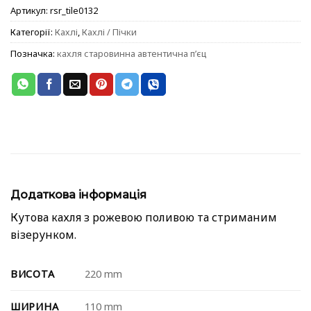
Артикул:
rsr_tile0132
Категорії:
Кахлі
,
Кахлі / Пічки
Позначка:
кахля старовинна автентична пʼєц
Додаткова інформація
Кутова кахля з рожевою поливою та стриманим
візерунком.
ВИСОТА
220 mm
ШИРИНА
110 mm