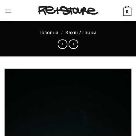
Skip
to
0
content
Головна
/
Кахлі / Пічки