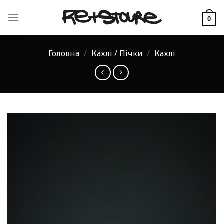
Skip
to
0
content
Головна
/
Кахлі / Пічки
/
Кахлі