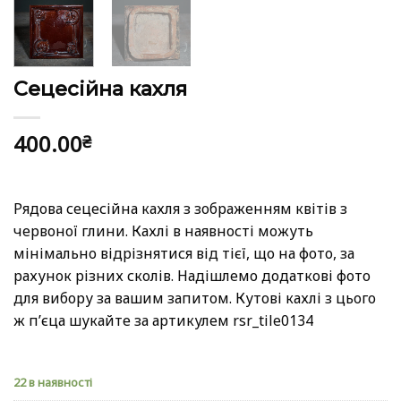
Сецесійна кахля
400.00
₴
Рядова сецесійна кахля з зображенням квітів з
червоної глини. Кахлі в наявності можуть
мінімально відрізнятися від тієї, що на фото, за
рахунок різних сколів. Надішлемо додаткові фото
для вибору за вашим запитом. Кутові кахлі з цього
ж пʼєца шукайте за артикулем rsr_tile0134
22 в наявності