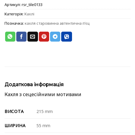
Артикул:
rsr_tile0133
Категорія:
Кахлі
Позначка:
кахля старовинна автентична пʼєц
Додаткова інформація
Кахля з сецесійними мотивами
ВИСОТА
215 mm
ШИРИНА
55 mm