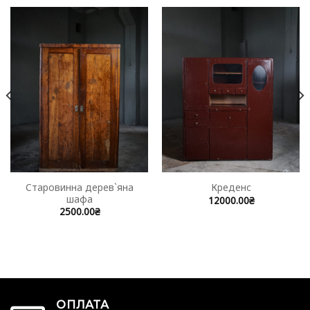
Старовинна дерев`яна
Креденс
шафа
12000.00
₴
2500.00
₴
ОПЛАТА